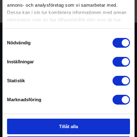
Be om offert
annons- och analysföretag som vi samarbetar med.
Dessa kan i sin tur kombinera informationen med annan
information som du har tillhandahållit eller som de har
samlat in när du har använt deras tjänster.
Samtyckesval
Nödvändig
Inställningar
Statistik
Marknadsföring
Tillåt alla