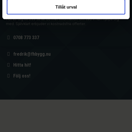
Tillåt urval
​Kontaktinformation
Hör av dig till oss så får du mer information om vad vi kan hjälpa dig
med. Självklart erbjuder vi kostnadsfria offerter.
0708 773 337
fredrik@fhbygg.nu
Hitta hit!
Följ oss!