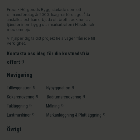
Fredrik Hörgeruds Bygg startade som ett
enmansföretag år 2000. Idag har företaget åtta
anställda och kan erbjuda ett brett spektrum av
tjänster inom bygg och markarbeten i Hässleholm
med omnejd.
Vi hjälper dig ta ditt projekt hela vägen från idé till
verklighet.
Kontakta oss idag för din kostnadsfria
offert
Navigering
Tillbyggnation
Nybyggnation
Köksrenovering
Badrumsrenovering
Takläggning
Målning
Lastmaskiner
Markanläggning & Plattläggning
Övrigt