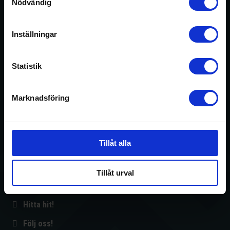
Nödvändig
Inställningar
Statistik
Marknadsföring
​Kontaktinformation
Hör av dig till oss så får du mer information om vad vi kan hjälpa dig
med. Självklart erbjuder vi kostnadsfria offerter.
Tillåt alla
0708 773 337
Tillåt urval
fredrik@fhbygg.nu
Hitta hit!
Följ oss!