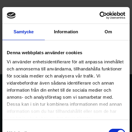
Samarbetspartners
Samtycke
Information
Om
Vi väljer våra samarbetspartners med omsorg. Här nedan kan ni se
några av dom. Tveka inte att ta kontakt med någon av oss på
Fredrik
Hörgeruds Bygg
.
Denna webbplats använder cookies
Vi använder enhetsidentifierare för att anpassa innehållet
och annonserna till användarna, tillhandahålla funktioner
för sociala medier och analysera vår trafik. Vi
vidarebefordrar även sådana identifierare och annan
information från din enhet till de sociala medier och
annons- och analysföretag som vi samarbetar med.
Dessa kan i sin tur kombinera informationen med annan
information som du har tillhandahållit eller som de har
samlat in när du har använt deras tjänster.
Samtyckesval