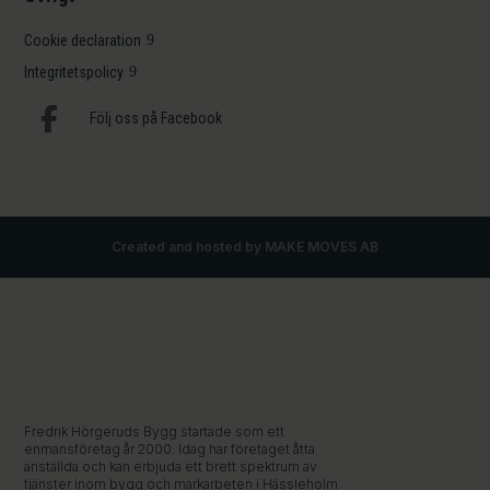
Cookie declaration
Integritetspolicy

Följ oss på Facebook
Created and hosted by MAKE MOVES AB
Fredrik Hörgeruds Bygg startade som ett
enmansföretag år 2000. Idag har företaget åtta
anställda och kan erbjuda ett brett spektrum av
tjänster inom bygg och markarbeten i Hässleholm