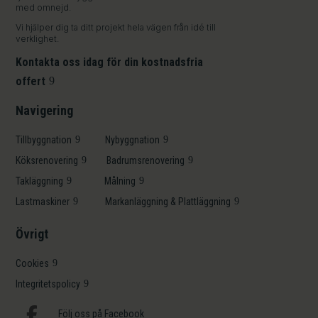
med omnejd.
Vi hjälper dig ta ditt projekt hela vägen från idé till
verklighet.
Kontakta oss idag för din kostnadsfria
offert
Navigering
Tillbyggnation
Nybyggnation
Köksrenovering
Badrumsrenovering
Takläggning
Målning
Lastmaskiner
Markanläggning & Plattläggning
Övrigt
Cookies
Integritetspolicy

Följ oss på Facebook