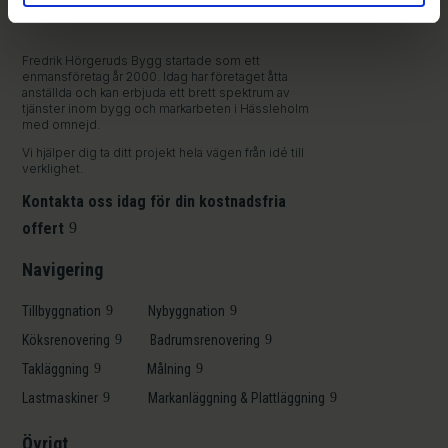
Fredrik Hörgeruds Bygg startade som ett
enmansföretag år 2000. Idag har företaget åtta
anställda och kan erbjuda ett brett spektrum av
tjänster inom bygg och markarbeten i Hässleholm
med omnejd.
Vi hjälper dig ta ditt projekt hela vägen från idé till
verklighet.
Kontakta oss idag för din kostnadsfria
offert
Navigering
Tillbyggnation
Nybyggnation
Köksrenovering
Badrumsrenovering
Takläggning
Målning
Lastmaskiner
Markanläggning & Plattläggning
Övrigt